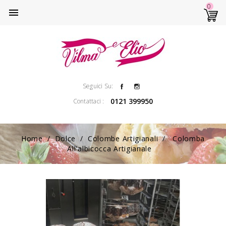
0

Facebook
Instagram
Seguici Su:
0121 399950
Contattaci :
Home
Dolce
Colombe Artigianali
Colomba
All'albicocca Artigianale