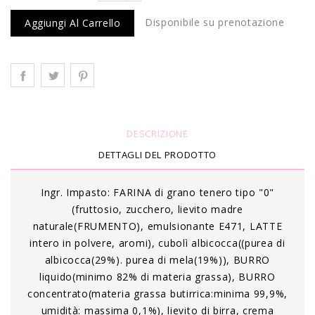
Disponibile su prenotazione
Aggiungi Al Carrello
DESCRIZIONE
DETTAGLI DEL PRODOTTO
Ingr. Impasto: FARINA di grano tenero tipo "0"
(fruttosio, zucchero, lievito madre
naturale(FRUMENTO), emulsionante E471, LATTE
intero in polvere, aromi), cubolì albicocca((purea di
albicocca(29%). purea di mela(19%)), BURRO
liquido(minimo 82% di materia grassa), BURRO
concentrato(materia grassa butirrica:minima 99,9%,
umidità: massima 0,1%), lievito di birra, crema